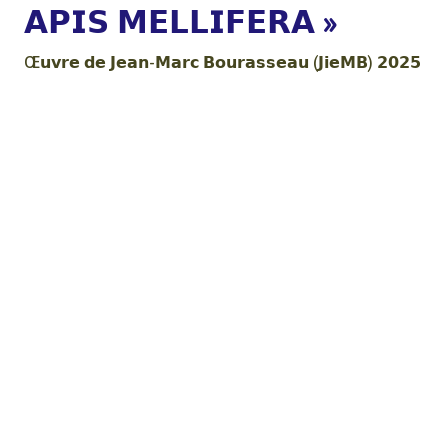
𝗔𝗣𝗜𝗦 𝗠𝗘𝗟𝗟𝗜𝗙𝗘𝗥𝗔 »
Œ𝘂𝘃𝗿𝗲 𝗱𝗲 𝗝𝗲𝗮𝗻-𝗠𝗮𝗿𝗰 𝗕𝗼𝘂𝗿𝗮𝘀𝘀𝗲𝗮𝘂 (𝗝𝗶𝗲𝗠𝗕) 𝟮𝟬𝟮𝟱