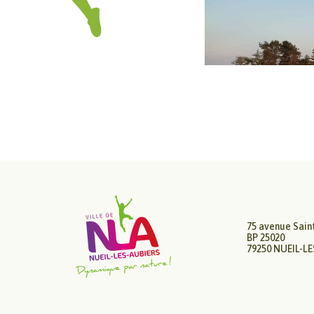
Circuits 
Estivales
75 avenue Sain
BP 25020
79250 NUEIL-L