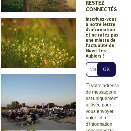
RESTEZ
CONNECTÉS
Circuits et
Inscrivez-vous
à notre lettre
randonnées
d'information
et ne ratez pas
une miette de
l'actualité de
Nueil-Les-
Aubiers !
Ville nature
Votre adresse
de messagerie
est uniquement
utilisée pour
vous envoyer
notre lettre
d'information
concernant la