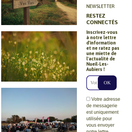
NEWSLETTER
RESTEZ
CONNECTÉS
Circuits et
Inscrivez-vous
à notre lettre
randonnées
d'information
et ne ratez pas
une miette de
l'actualité de
Nueil-Les-
Aubiers !
Ville nature
Votre adresse
de messagerie
est uniquement
utilisée pour
vous envoyer
notre lettre