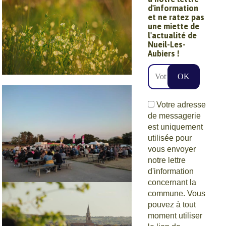
randonnées
d'information
et ne ratez pas
une miette de
l'actualité de
Nueil-Les-
Aubiers !
Ville nature
Votre adresse
de messagerie
est uniquement
utilisée pour
vous envoyer
notre lettre
d'information
concernant la
Estivales de
commune. Vous
pouvez à tout
Scie
moment utiliser